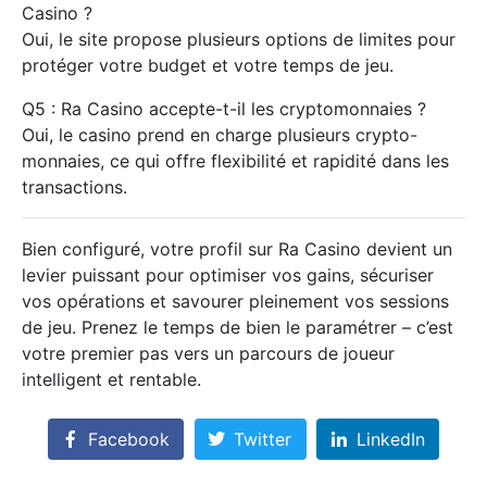
Casino ?
Oui, le site propose plusieurs options de limites pour
protéger votre budget et votre temps de jeu.
Q5 : Ra Casino accepte-t-il les cryptomonnaies ?
Oui, le casino prend en charge plusieurs crypto-
monnaies, ce qui offre flexibilité et rapidité dans les
transactions.
Bien configuré, votre profil sur Ra Casino devient un
levier puissant pour optimiser vos gains, sécuriser
vos opérations et savourer pleinement vos sessions
de jeu. Prenez le temps de bien le paramétrer – c’est
votre premier pas vers un parcours de joueur
intelligent et rentable.
Facebook
Twitter
LinkedIn