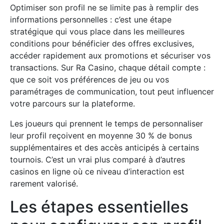
Optimiser son profil ne se limite pas à remplir des
informations personnelles : c’est une étape
stratégique qui vous place dans les meilleures
conditions pour bénéficier des offres exclusives,
accéder rapidement aux promotions et sécuriser vos
transactions. Sur Ra Casino, chaque détail compte :
que ce soit vos préférences de jeu ou vos
paramétrages de communication, tout peut influencer
votre parcours sur la plateforme.
Les joueurs qui prennent le temps de personnaliser
leur profil reçoivent en moyenne 30 % de bonus
supplémentaires et des accès anticipés à certains
tournois. C’est un vrai plus comparé à d’autres
casinos en ligne où ce niveau d’interaction est
rarement valorisé.
Les étapes essentielles