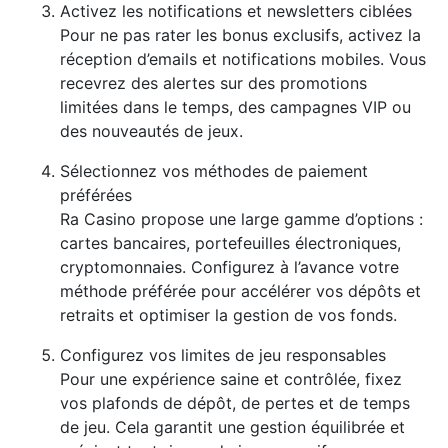
Activez les notifications et newsletters ciblées
Pour ne pas rater les bonus exclusifs, activez la
réception d’emails et notifications mobiles. Vous
recevrez des alertes sur des promotions
limitées dans le temps, des campagnes VIP ou
des nouveautés de jeux.
Sélectionnez vos méthodes de paiement
préférées
Ra Casino propose une large gamme d’options :
cartes bancaires, portefeuilles électroniques,
cryptomonnaies. Configurez à l’avance votre
méthode préférée pour accélérer vos dépôts et
retraits et optimiser la gestion de vos fonds.
Configurez vos limites de jeu responsables
Pour une expérience saine et contrôlée, fixez
vos plafonds de dépôt, de pertes et de temps
de jeu. Cela garantit une gestion équilibrée et