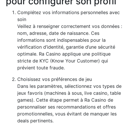
pour configurer son profil
Complétez vos informations personnelles avec
soin
Veillez à renseigner correctement vos données :
nom, adresse, date de naissance. Ces
informations sont indispensables pour la
vérification d’identité, garantie d’une sécurité
optimale. Ra Casino applique une politique
stricte de KYC (Know Your Customer) qui
prévient toute fraude.
Choisissez vos préférences de jeu
Dans les paramètres, sélectionnez vos types de
jeux favoris (machines à sous, live casino, table
games). Cette étape permet à Ra Casino de
personnaliser ses recommandations et offres
promotionnelles, vous évitant de manquer les
deals pertinents.