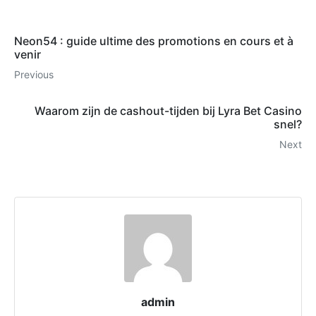
Neon54 : guide ultime des promotions en cours et à
venir
Previous
Waarom zijn de cashout-tijden bij Lyra Bet Casino
snel?
Next
admin