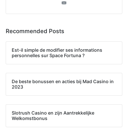
Recommended Posts
Est-il simple de modifier ses informations
personnelles sur Space Fortuna ?
De beste bonussen en acties bij Mad Casino in
2023
Slotrush Casino en zijn Aantrekkelijke
Welkomstbonus