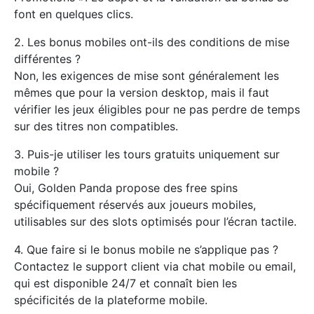
font en quelques clics.
2. Les bonus mobiles ont-ils des conditions de mise
différentes ?
Non, les exigences de mise sont généralement les
mêmes que pour la version desktop, mais il faut
vérifier les jeux éligibles pour ne pas perdre de temps
sur des titres non compatibles.
3. Puis-je utiliser les tours gratuits uniquement sur
mobile ?
Oui, Golden Panda propose des free spins
spécifiquement réservés aux joueurs mobiles,
utilisables sur des slots optimisés pour l’écran tactile.
4. Que faire si le bonus mobile ne s’applique pas ?
Contactez le support client via chat mobile ou email,
qui est disponible 24/7 et connaît bien les
spécificités de la plateforme mobile.