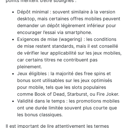
points méritent d’être soulignés :
Dépôt minimal : souvent similaire à la version
desktop, mais certaines offres mobiles peuvent
demander un dépôt légèrement inférieur pour
encourager l’essai via smartphone.
Exigences de mise (wagering) : les conditions
de mise restent standards, mais il est conseillé
de vérifier leur applicabilité sur les jeux mobiles,
car certains titres ne contribuent pas
pleinement.
Jeux éligibles : la majorité des free spins et
bonus sont utilisables sur les jeux optimisés
pour mobile, tels que les slots populaires
comme Book of Dead, Starburst, ou Fire Joker.
Validité dans le temps : les promotions mobiles
ont une durée limitée souvent plus courte que
les bonus classiques.
Il est important de lire attentivement les termes