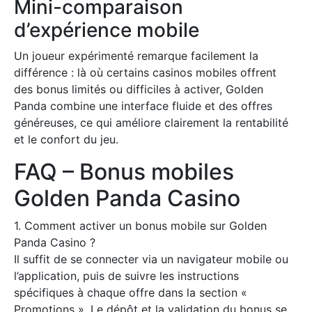
Mini-comparaison
d’expérience mobile
Un joueur expérimenté remarque facilement la
différence : là où certains casinos mobiles offrent
des bonus limités ou difficiles à activer, Golden
Panda combine une interface fluide et des offres
généreuses, ce qui améliore clairement la rentabilité
et le confort du jeu.
FAQ – Bonus mobiles
Golden Panda Casino
1. Comment activer un bonus mobile sur Golden
Panda Casino ?
Il suffit de se connecter via un navigateur mobile ou
l’application, puis de suivre les instructions
spécifiques à chaque offre dans la section «
Promotions ». Le dépôt et la validation du bonus se