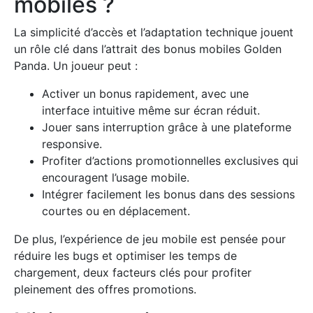
mobiles ?
La simplicité d’accès et l’adaptation technique jouent
un rôle clé dans l’attrait des bonus mobiles Golden
Panda. Un joueur peut :
Activer un bonus rapidement, avec une
interface intuitive même sur écran réduit.
Jouer sans interruption grâce à une plateforme
responsive.
Profiter d’actions promotionnelles exclusives qui
encouragent l’usage mobile.
Intégrer facilement les bonus dans des sessions
courtes ou en déplacement.
De plus, l’expérience de jeu mobile est pensée pour
réduire les bugs et optimiser les temps de
chargement, deux facteurs clés pour profiter
pleinement des offres promotions.