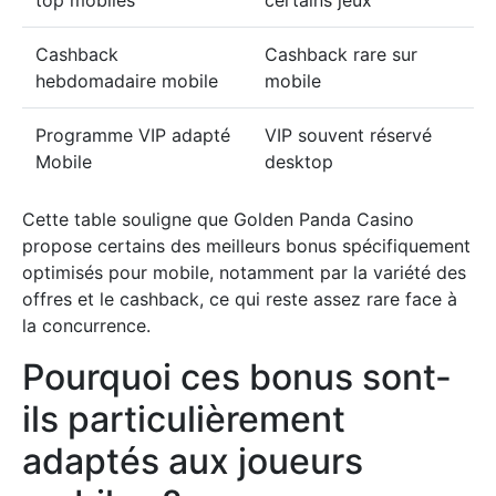
Cashback
Cashback rare sur
hebdomadaire mobile
mobile
Programme VIP adapté
VIP souvent réservé
Mobile
desktop
Cette table souligne que Golden Panda Casino
propose certains des meilleurs bonus spécifiquement
optimisés pour mobile, notamment par la variété des
offres et le cashback, ce qui reste assez rare face à
la concurrence.
Pourquoi ces bonus sont-
ils particulièrement
adaptés aux joueurs