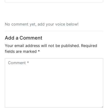
No comment yet, add your voice below!
Add a Comment
Your email address will not be published.
Required
fields are marked
*
C
o
m
m
e
n
t
*