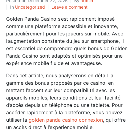
Posted on
December 22, 2025
By
admin
In
Uncategorized
Leave a comment
Golden Panda Casino s’est rapidement imposé
comme une plateforme accessible et innovante,
particulièrement pour les joueurs sur mobile. Avec
l’augmentation constante du jeu sur smartphone, il
est essentiel de comprendre quels bonus de Golden
Panda Casino sont adaptés et optimisés pour une
expérience mobile fluide et avantageuse.
Dans cet article, nous analyserons en détail la
gamme des bonus proposés par ce casino, en
mettant l’accent sur leur compatibilité avec les
appareils mobiles, leurs conditions et leur facilité
d’accès depuis un téléphone ou une tablette. Pour
accéder rapidement à la plateforme, vous pouvez
utiliser la
golden panda casino connexion
, qui offre
un accès direct à l’expérience mobile.