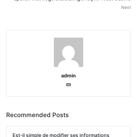
Next
admin
Recommended Posts
Est-il simple de modifier ses informations