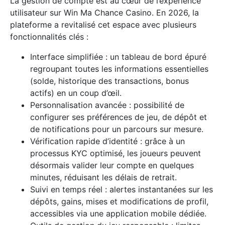
La gestion de compte est au cœur de l’expérience
utilisateur sur Win Ma Chance Casino. En 2026, la
plateforme a revitalisé cet espace avec plusieurs
fonctionnalités clés :
Interface simplifiée : un tableau de bord épuré
regroupant toutes les informations essentielles
(solde, historique des transactions, bonus
actifs) en un coup d’œil.
Personnalisation avancée : possibilité de
configurer ses préférences de jeu, de dépôt et
de notifications pour un parcours sur mesure.
Vérification rapide d’identité : grâce à un
processus KYC optimisé, les joueurs peuvent
désormais valider leur compte en quelques
minutes, réduisant les délais de retrait.
Suivi en temps réel : alertes instantanées sur les
dépôts, gains, mises et modifications de profil,
accessibles via une application mobile dédiée.