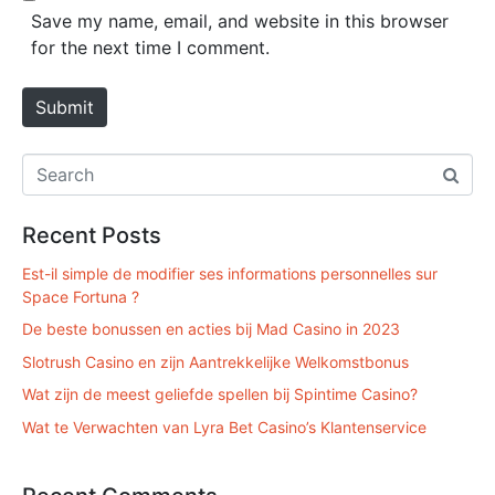
*
s
Save my name, email, and website in this browser
i
for the next time I comment.
t
e
Submit
Recent Posts
Est-il simple de modifier ses informations personnelles sur
Space Fortuna ?
De beste bonussen en acties bij Mad Casino in 2023
Slotrush Casino en zijn Aantrekkelijke Welkomstbonus
Wat zijn de meest geliefde spellen bij Spintime Casino?
Wat te Verwachten van Lyra Bet Casino’s Klantenservice