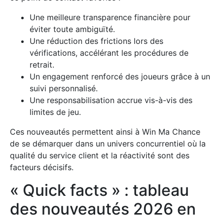
Une meilleure transparence financière pour
éviter toute ambiguïté.
Une réduction des frictions lors des
vérifications, accélérant les procédures de
retrait.
Un engagement renforcé des joueurs grâce à un
suivi personnalisé.
Une responsabilisation accrue vis-à-vis des
limites de jeu.
Ces nouveautés permettent ainsi à Win Ma Chance
de se démarquer dans un univers concurrentiel où la
qualité du service client et la réactivité sont des
facteurs décisifs.
« Quick facts » : tableau
des nouveautés 2026 en