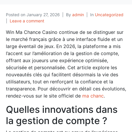
Posted on
January 27, 2026
By
admin
In
Uncategorized
Leave a comment
Win Ma Chance Casino continue de se distinguer sur
le marché français grâce à une interface fluide et un
large éventail de jeux. En 2026, la plateforme a mis
l’accent sur l’amélioration de la gestion de compte,
offrant aux joueurs une expérience optimisée,
sécurisée et personnalisée. Cet article explore les
nouveautés clés qui facilitent désormais la vie des
utilisateurs, tout en renforçant la confiance et la
transparence. Pour découvrir en détail ces évolutions,
rendez-vous sur le site officiel de
ma chanc
.
Quelles innovations dans
la gestion de compte ?