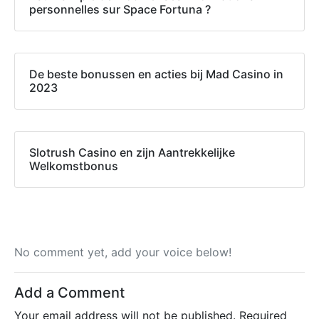
personnelles sur Space Fortuna ?
De beste bonussen en acties bij Mad Casino in
2023
Slotrush Casino en zijn Aantrekkelijke
Welkomstbonus
No comment yet, add your voice below!
Add a Comment
Your email address will not be published.
Required