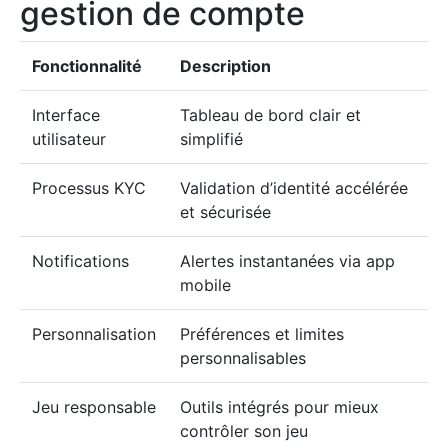
gestion de compte
Fonctionnalité
Description
Interface
Tableau de bord clair et
utilisateur
simplifié
Processus KYC
Validation d’identité accélérée
et sécurisée
Notifications
Alertes instantanées via app
mobile
Personnalisation
Préférences et limites
personnalisables
Jeu responsable
Outils intégrés pour mieux
contrôler son jeu