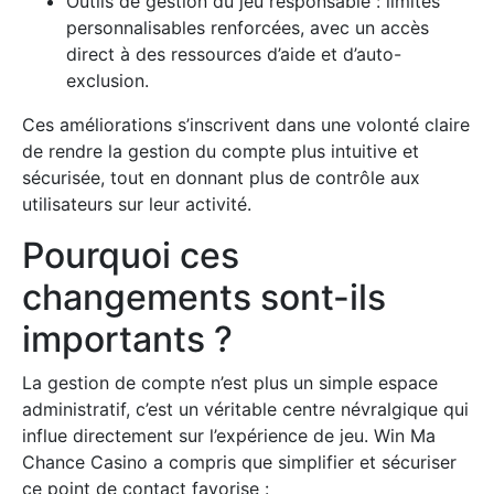
Outils de gestion du jeu responsable : limites
personnalisables renforcées, avec un accès
direct à des ressources d’aide et d’auto-
exclusion.
Ces améliorations s’inscrivent dans une volonté claire
de rendre la gestion du compte plus intuitive et
sécurisée, tout en donnant plus de contrôle aux
utilisateurs sur leur activité.
Pourquoi ces
changements sont-ils
importants ?
La gestion de compte n’est plus un simple espace
administratif, c’est un véritable centre névralgique qui
influe directement sur l’expérience de jeu. Win Ma
Chance Casino a compris que simplifier et sécuriser
ce point de contact favorise :